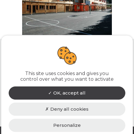
laire du
ACCUEIL
L’AGENCE
PROJETS
ACTUALITÉS
CONTACT
This site uses cookies and gives you
control over what you want to activate
KEOPS architecture
86 bd Baron du Marais - 42300 Roanne
OK, accept all
04 77 72 20 81
Deny all cookies
ESPACE PROFESSIONNEL
Personalize
-
-
-
Mentions légales
RGPD
Cookies