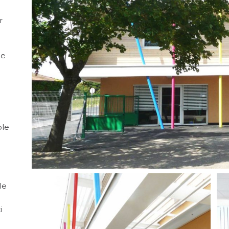
r
de
ole
le
i