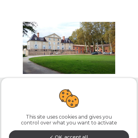
ont de
ACCUEIL
L’AGENCE
PROJETS
ACTUALITÉS
CONTACT
This site uses cookies and gives you
control over what you want to activate
KEOPS architecture
86 bd Baron du Marais - 42300 Roanne
OK, accept all
04 77 72 20 81