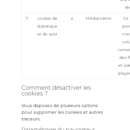
de 
7.
cookie de
e
Médiamétrie
Ce 
statistique
per
et de suivi
mes
vol
cons
des f
et vid
player
Comment désactiver les
cookies ?
Vous disposez de plusieurs options
pour supprimer les cookies et autres
traceurs.
Paramétrage du navigateur