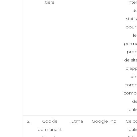
tiers
Inte
de
stati
pour
le
perme
prop
de si
d’app
de
compr
comp
de
util
2.
Cookie
_utma
Google Inc
Ce co
permanent
util