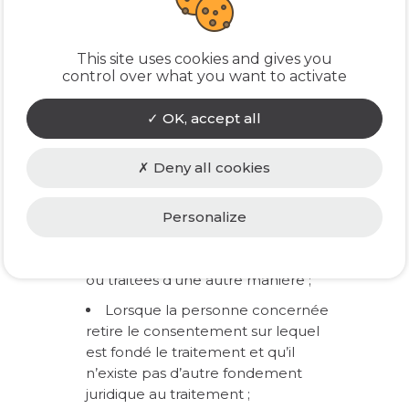
contacts ne sera pas applicable dans
les cas où le traitement est mis en
œuvre pour répondre à une obligation
This site uses cookies and gives you
control over what you want to activate
légale.
En dehors de cette situation, les clients
OK, accept all
et contacts pourront demander
l’effacement de leurs données dans les
cas limitatifs suivants :
Deny all cookies
Lorsque les données à caractère
Personalize
personnel ne sont plus nécessaires
au regard des finalités pour
lesquelles elles ont été collectées
ou traitées d’une autre manière ;
Lorsque la personne concernée
retire le consentement sur lequel
est fondé le traitement et qu’il
n’existe pas d’autre fondement
juridique au traitement ;