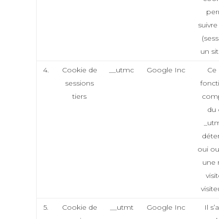
per
suivre 
(sess
un si
4.
Cookie de
__utmc
Google Inc
Ce 
sessions
fonct
tiers
com
du 
_ut
déte
oui ou
une 
visi
visite
5.
Cookie de
__utmt
Google Inc
Il s’