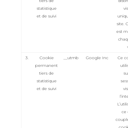
tiers de
disti
statistique
vi
et de suivi
uniqu
site. 
est mi
chaq
3.
Cookie
__utmb
Google Inc
Ce co
permanent
util
tiers de
su
statistique
ses
et de suivi
vi
l’in
L’util
ce 
couplé
cook