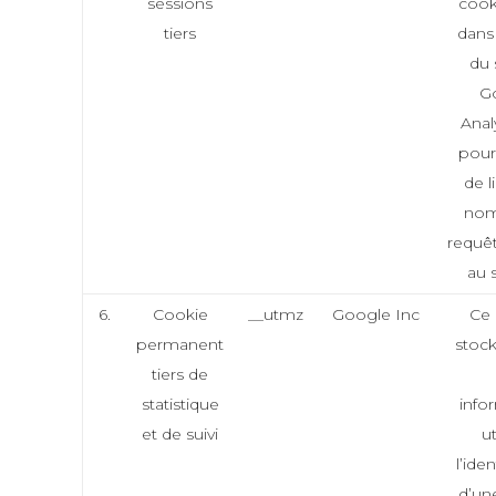
sessions
cooki
tiers
dans
du 
G
Analy
pour
de l
nom
requê
au 
6.
Cookie
__utmz
Google Inc
Ce 
permanent
stock
tiers de
statistique
info
et de suivi
ut
l’iden
d’un