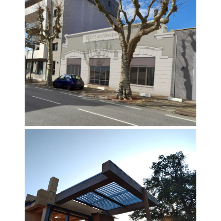
à ROANNE. Juste à côté de ses bureaux
actuels, l’agence déménagera début janvier
2024 et pourra vous accueillir dès le 22
Janvier. Ancienne usine de faïencerie
renommée sur le Roannais, le local a été
totalement rénové, dans le respect du bâti
ancien. L’équipe a travaillé sur
l’aménagement pour optimiser au
maximum l’espace. Création d’un espace
d’accueil, un espace de travail pour la partie
production, une salle de réunion et
aménagement d’une petite cour […]
23 octobre 2020
Chantier en cours – Lycée
Agricole Chervé
Photos de prototype pour essais techniques
– Bois – Paille – Pisé Reconstruction et