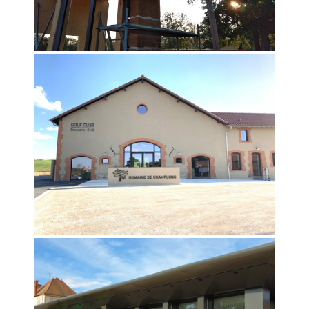
réhabilitation du Lycée Agricole : zone
administrative, internat, salle de classe…, en
site occupé.
5 juin 2020
Réceptionné- Construction
d’un Club House
Toutes les étapes du chantier de
construction du golf club du Domaine de
Champlong à Villerest.
21 février 2020
Réceptionné –