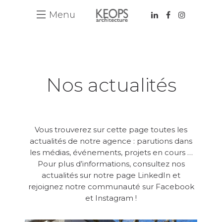
Menu
Nos actualités
Vous trouverez sur cette page toutes les
actualités de notre agence : parutions dans
22 décembre 2023
les médias, événements, projets en cours …
Actualité 2024
Pour plus d’informations, consultez nos
actualités sur notre page
LinkedIn
et
Une nouvelle adresse pour notre agence
rejoignez notre communauté sur
Facebook
Après plusieurs mois de travaux, l’agence
KEOPS ARCHITECTURE intégrera ses
et
Instagram
!
nouveaux locaux et vous accueillera
désormais au 86 Boulevard Baron du Marais