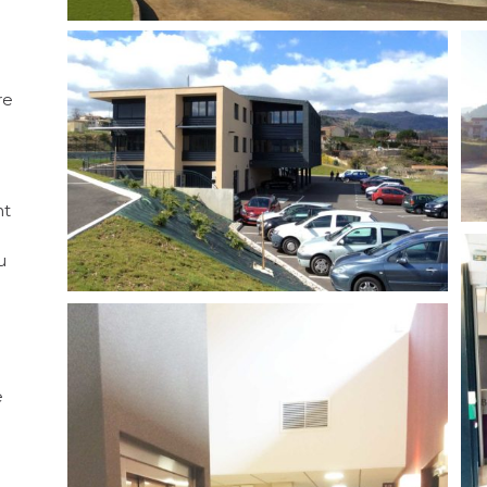
re
nt
u
e